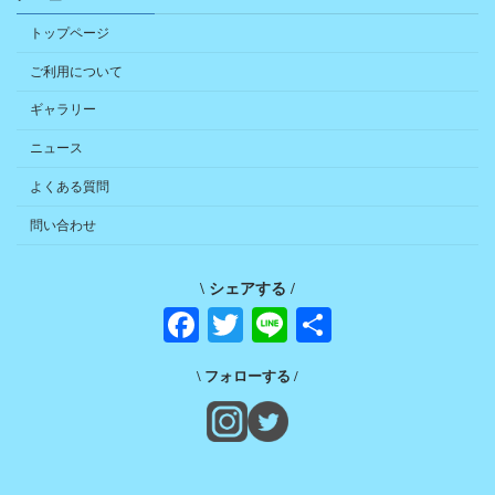
トップページ
ご利用について
ギャラリー
ニュース
よくある質問
問い合わせ
\ シェアする /
Fa
T
Li
共
ce
wi
ne
有
\ フォローする /
bo
tte
ok
r