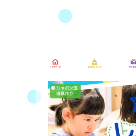
コ
ナ
ン
ビ
テ
ゲ
ン
ー
ツ
シ
へ
ョ
ス
ン
キ
に
ッ
移
プ
動