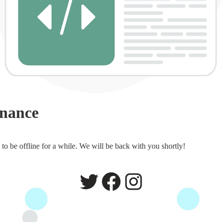
enance
o be offline for a while. We will be back with you shortly!
Twitter
Facebook
Instagram