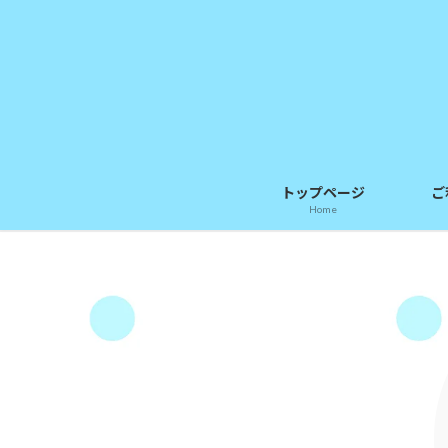
コ
ナ
ン
ビ
テ
ゲ
ン
ー
ツ
シ
へ
ョ
ス
ン
キ
に
トップページ
ご
ッ
移
Home
プ
動